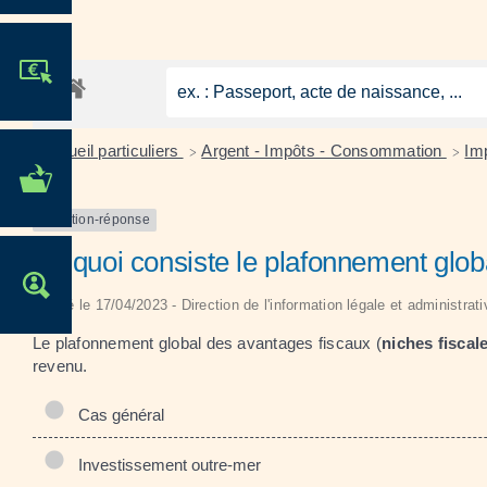
JE PARTICIPE !
Accueil particuliers
Argent - Impôts - Consommation
Imp
>
>
MES DÉMARCHES
ADMINISTRATIVES
Question-réponse
En quoi consiste le plafonnement globa
OFFRES D'EMPLOI
Vérifié le 17/04/2023 - Direction de l'information légale et administrat
Le plafonnement global des avantages fiscaux (
niches fiscal
revenu.
Cas général
Investissement outre-mer