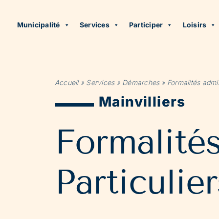
Municipalité
Services
Participer
Loisirs
Accueil
»
Services
»
Démarches
»
Formalités admin
Mainvilliers
Formalité
Particulier