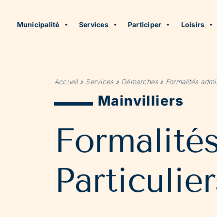
Municipalité
Services
Participer
Loisirs
Accueil
»
Services
»
Démarches
»
Formalités admin
Mainvilliers
Formalité
Particulier