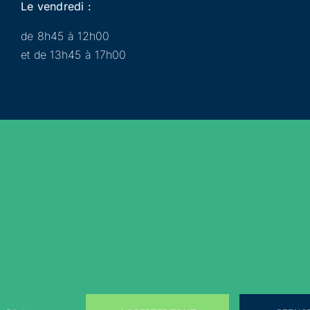
Le vendredi :
de 8h45 à 12h00
et de 13h45 à 17h00
Municipalité
Services
Participer
Loisirs
Actualités
Évènements
Rejoignez-nous sur les réseaux sociaux !