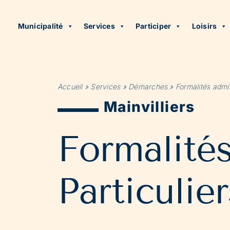
Municipalité
Services
Participer
Loisirs
Accueil
»
Services
»
Démarches
»
Formalités admin
Mainvilliers
Formalité
Particulier