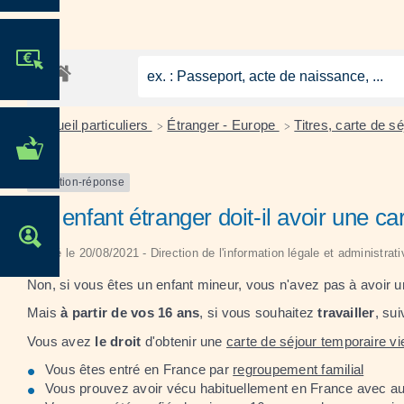
JE PARTICIPE !
Accueil particuliers
Étranger - Europe
Titres, carte de 
>
>
MES DÉMARCHES
ADMINISTRATIVES
Question-réponse
Un enfant étranger doit-il avoir une ca
OFFRES D'EMPLOI
Vérifié le 20/08/2021 - Direction de l'information légale et administrat
Non, si vous êtes un enfant mineur, vous n'avez pas à avoir un 
Mais
à partir de vos 16 ans
, si vous souhaitez
travailler
, su
Vous avez
le droit
d'obtenir une
carte de séjour temporaire vie
Vous êtes entré en France par
regroupement familial
Vous prouvez avoir vécu habituellement en France avec au