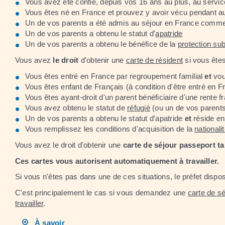
Vous avez été confié, depuis vos 16 ans au plus, au service
Vous êtes né en France et prouvez y avoir vécu pendant a
Un de vos parents a été admis au séjour en France com
Un de vos parents a obtenu le statut d'
apatride
Un de vos parents a obtenu le bénéfice de la
protection sub
Vous avez
le droit
d'obtenir une
carte de résident
si vous êtes
Vous êtes entré en France par regroupement familial
et
vou
Vous êtes enfant de Français (à condition d'être entré en 
Vous êtes ayant-droit d'un parent bénéficiaire d'une rente 
Vous avez obtenu le statut de
réfugié
(ou un de vos parents
Un de vos parents a obtenu le statut d'apatride
et
réside en
Vous remplissez les conditions d'acquisition de la
nationali
Vous avez le droit d'obtenir une
carte de séjour
passeport tal
Ces cartes vous autorisent automatiquement à travailler.
Si vous n'êtes pas dans une de ces situations, le préfet dispo
C'est principalement le cas si vous demandez une
carte de sé
travailler
.
À savoir