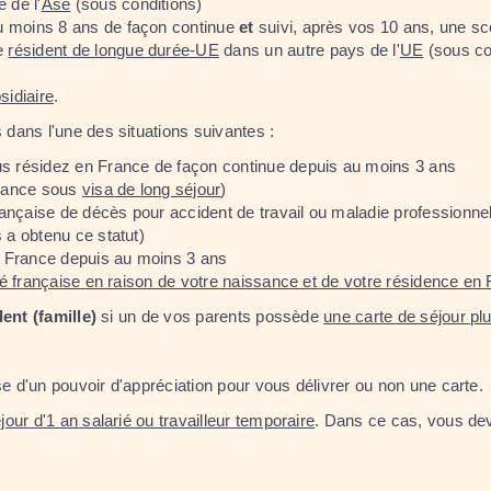
 de l'
Ase
(sous conditions)
u moins 8 ans de façon continue
et
suivi, après vos 10 ans, une sc
me
résident de longue durée-UE
dans un autre pays de l'
UE
(sous co
sidiaire
.
 dans l'une des situations suivantes :
s résidez en France de façon continue depuis au moins 3 ans
France sous
visa de long séjour
)
française de décès pour accident de travail ou maladie professionnel
 a obtenu ce statut)
 France depuis au moins 3 ans
té française en raison de votre naissance et de votre résidence en
ent (famille)
si un de vos parents possède
une carte de séjour plu
se d'un pouvoir d'appréciation pour vous délivrer ou non une carte.
jour d'1 an salarié ou travailleur temporaire
. Dans ce cas, vous de