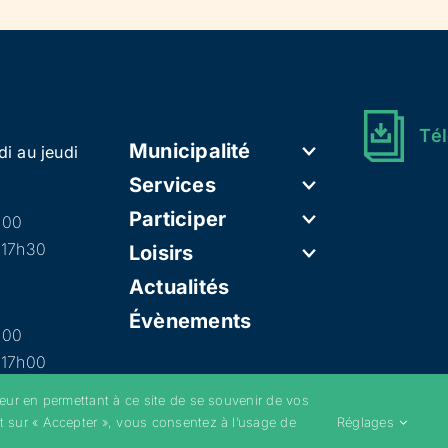
Tél
Municipalité
di au jeudi
Services
Participer
h00
 17h30
Loisirs
Actualités
Évènements
h00
 17h00
teur en permettant à ce site de se souvenir de vos
t sur « Accepter », vous consentez à l’usage de
Réglages
–
Mentions légales
–
Politique de confidentialité
–
Cookies
–
Conditions g