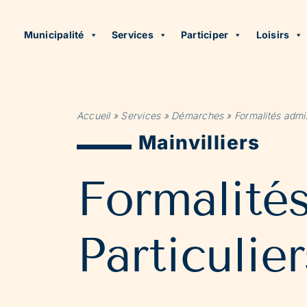
Municipalité
Services
Participer
Loisirs
Accueil
»
Services
»
Démarches
»
Formalités admin
Mainvilliers
Formalité
Particulier