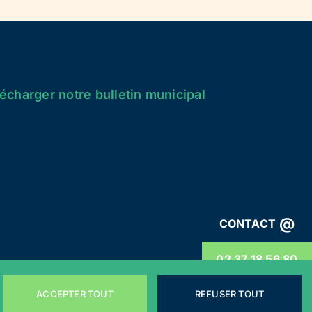
écharger notre bulletin municipal
@
CONTACT
02 37 18 56 80
ACCEPTER TOUT
REFUSER TOUT
énérales
Webdesign by
LEMON Création