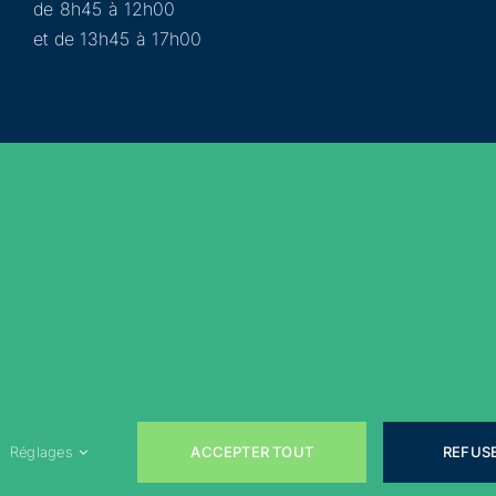
de 8h45 à 12h00
et de 13h45 à 17h00
Municipalité
Services
Participer
Loisirs
Actualités
Évènements
Rejoignez-nous sur les réseaux sociaux !
ACCEPTER TOUT
REFUS
Réglages