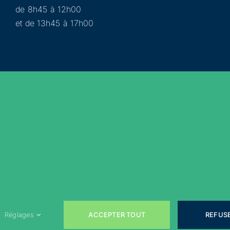
de 8h45 à 12h00
et de 13h45 à 17h00
Municipalité
Services
Participer
Loisirs
Actualités
Évènements
Rejoignez-nous sur les réseaux sociaux !
ACCEPTER TOUT
REFUS
Réglages