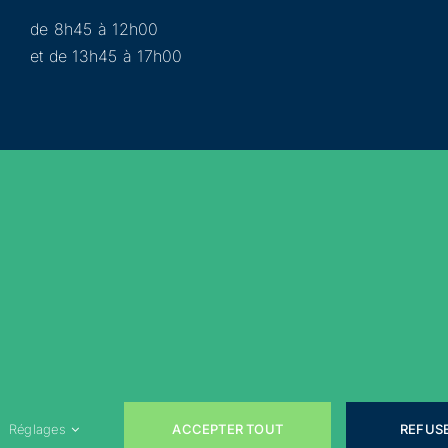
de 8h45 à 12h00
et de 13h45 à 17h00
Municipalité
Services
Participer
Loisirs
Actualités
Évènements
Rejoignez-nous sur les réseaux sociaux !
ACCEPTER TOUT
REFUS
Réglages