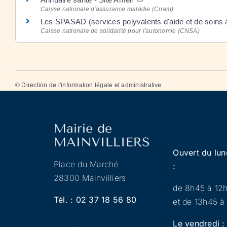
Caisse nationale d'assurance maladie (Cnam)
Les SPASAD (services polyvalents d'aide et de soins 
Caisse nationale de solidarité pour l'autonomie (CNSA)
©
Direction de l'information légale et administrative
Ouvert du lun
Place du Marché
:
28300 Mainvilliers
de 8h45 à 12
Tél. :
02 37 18 56 80
et de 13h45 à
Le vendredi :