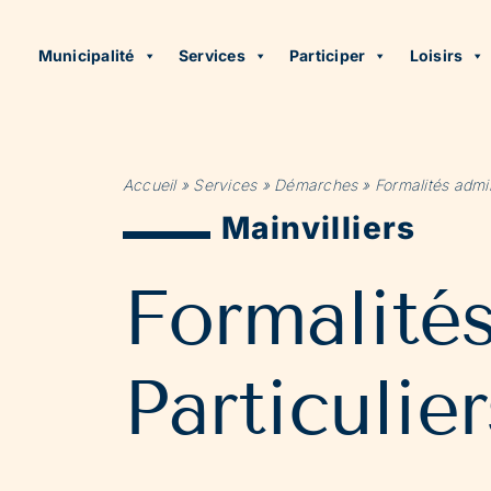
Municipalité
Services
Participer
Loisirs
Accueil
»
Services
»
Démarches
»
Formalités admin
Mainvilliers
Formalité
Particulier