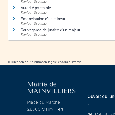
Famille - Scolarité
Autorité parentale
Famille - Scolarité
Émancipation d'un mineur
Famille - Scolarité
Sauvegarde de justice d'un majeur
Famille - Scolarité
©
Direction de l'information légale et administrative
Ouvert du lun
Place du Marché
:
28300 Mainvilliers
de 8h45 à 12