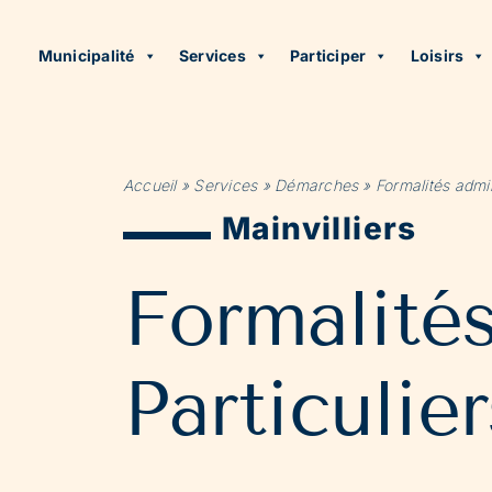
Municipalité
Services
Participer
Loisirs
Accueil
»
Services
»
Démarches
»
Formalités admin
Mainvilliers
Formalité
Particulier