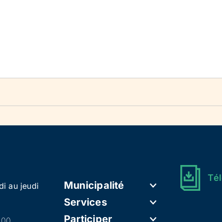
Tél
Municipalité
di au jeudi
Services
Participer
h00