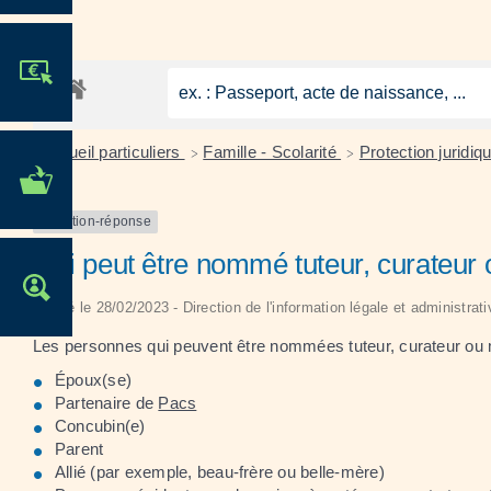
JE PARTICIPE !
Accueil particuliers
Famille - Scolarité
Protection juridiqu
>
>
MES DÉMARCHES
ADMINISTRATIVES
Question-réponse
Qui peut être nommé tuteur, curateur 
OFFRES D'EMPLOI
Vérifié le 28/02/2023 - Direction de l'information légale et administrat
Les personnes qui peuvent être nommées tuteur, curateur ou m
Époux(se)
Partenaire de
Pacs
Concubin(e)
Parent
Allié (par exemple, beau-frère ou belle-mère)