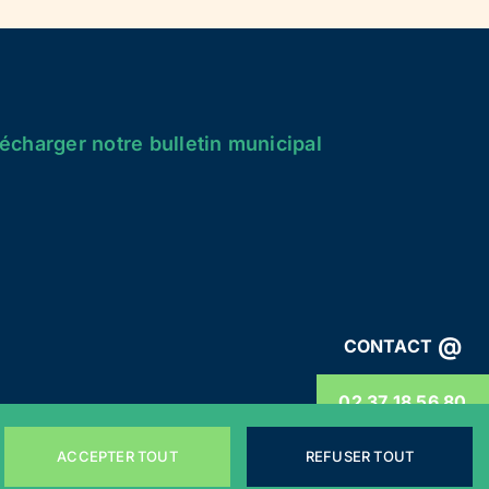
écharger notre bulletin municipal
@
CONTACT
02 37 18 56 80
ACCEPTER TOUT
REFUSER TOUT
énérales
Webdesign by
LEMON Création