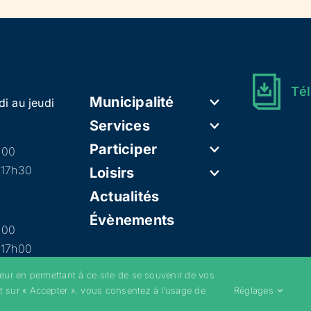
Tél
Municipalité
di au jeudi
Services
Participer
h00
 17h30
Loisirs
Actualités
Évènements
h00
 17h00
teur en permettant à ce site de se souvenir de vos
t sur « Accepter », vous consentez à l’usage de
Réglages
–
Mentions légales
–
Politique de confidentialité
–
Cookies
–
Conditions g