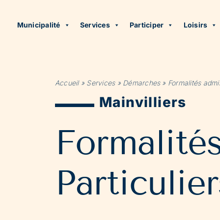
Municipalité
Services
Participer
Loisirs
Accueil
»
Services
»
Démarches
»
Formalités admin
Mainvilliers
Formalité
Particulier