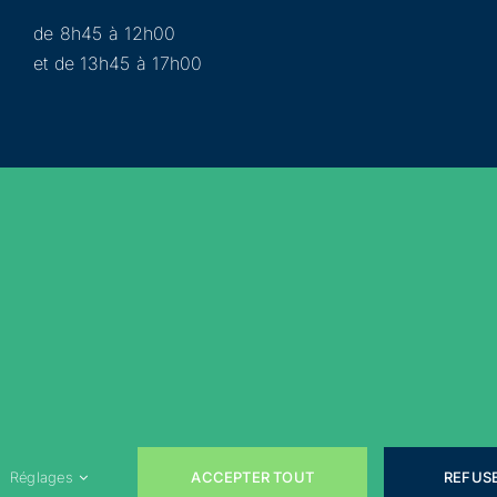
de 8h45 à 12h00
et de 13h45 à 17h00
Municipalité
Services
Participer
Loisirs
Actualités
Évènements
Rejoignez-nous sur les réseaux sociaux !
ACCEPTER TOUT
REFUS
Réglages