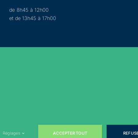
de 8h45 à 12h00
et de 13h45 à 17h00
Municipalité
Services
Participer
Loisirs
Actualités
Évènements
Rejoignez-nous sur les réseaux sociaux !
ACCEPTER TOUT
REFUS
Réglages