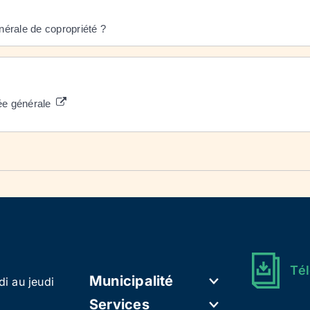
nérale de copropriété ?
lée générale
Tél
Municipalité
di au jeudi
Services