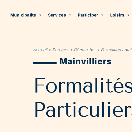
Municipalité
Services
Participer
Loisirs
Accueil
»
Services
»
Démarches
»
Formalités admin
Mainvilliers
Formalité
Particulier