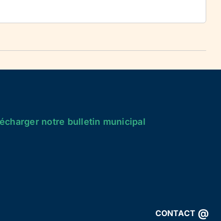
écharger notre bulletin municipal
@
CONTACT