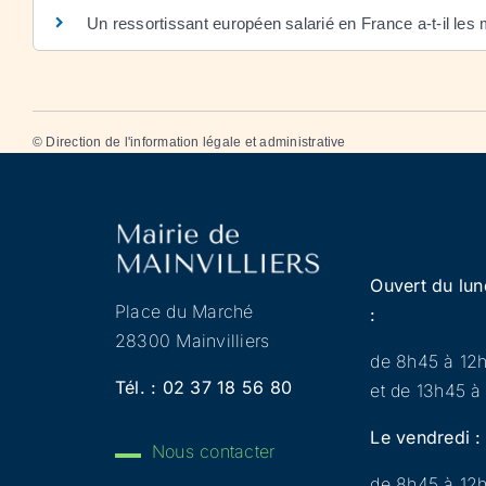
Un ressortissant européen salarié en France a-t-il les 
©
Direction de l'information légale et administrative
Ouvert du lun
Place du Marché
:
28300 Mainvilliers
de 8h45 à 12
Tél. :
02 37 18 56 80
et de 13h45 à
Le vendredi :
Nous contacter
de 8h45 à 12