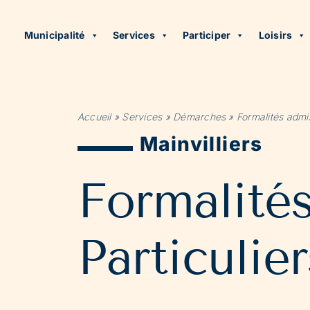
Municipalité
Services
Participer
Loisirs
Accueil
»
Services
»
Démarches
»
Formalités admin
Mainvilliers
Formalité
Particulier