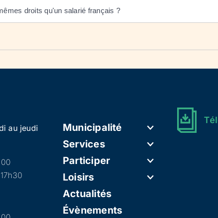
mêmes droits qu'un salarié français ?
Tél
Municipalité
di au jeudi
Services
Participer
h00
 17h30
Loisirs
Actualités
Évènements
h00