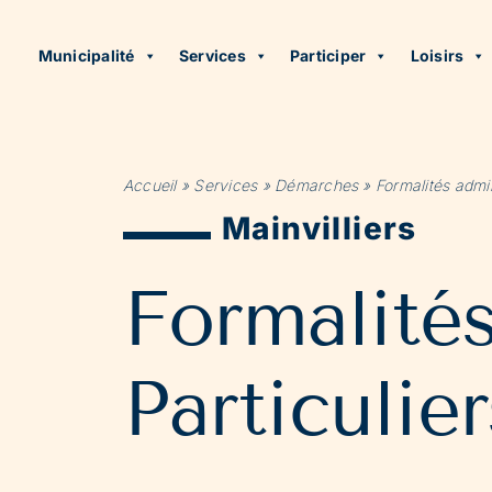
Municipalité
Services
Participer
Loisirs
Accueil
»
Services
»
Démarches
»
Formalités admin
Mainvilliers
Formalité
Particulier