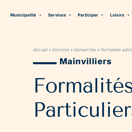
Municipalité
Services
Participer
Loisirs
Accueil
»
Services
»
Démarches
»
Formalités admin
Mainvilliers
Formalité
Particulier