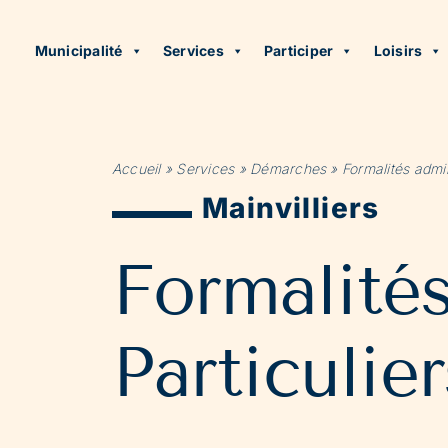
Municipalité
Services
Participer
Loisirs
Accueil
»
Services
»
Démarches
»
Formalités admin
Mainvilliers
Formalité
Particulier