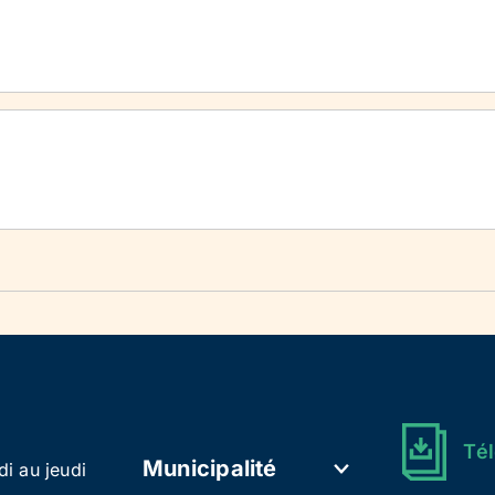
Tél
Municipalité
di au jeudi