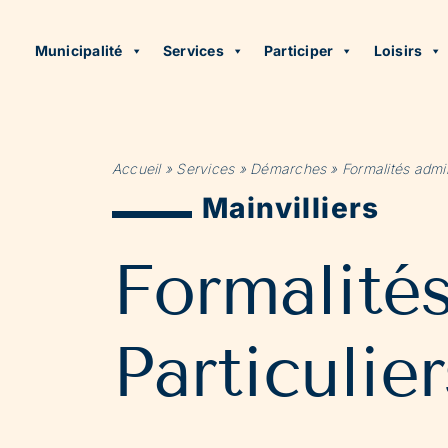
Municipalité
Services
Participer
Loisirs
Accueil
»
Services
»
Démarches
»
Formalités admin
Mainvilliers
Formalité
Particulier