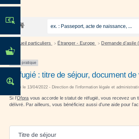
JE PARTICIPE !
Accueil particuliers
Étranger - Europe
Demande d'asile (r
>
>
MES DÉMARCHES
ADMINISTRATIVES
Fiche pratique
Réfugié : titre de séjour, document 
OFFRES D'EMPLOI
Vérifié le 13/04/2022 - Direction de l'information légale et administrat
Si l'
Ofpra
vous accorde le statut de réfugié, vous recevez un t
délivré. Par ailleurs, vous bénéficiez aussi d'une aide pour l'a
Titre de séjour