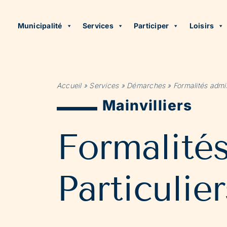
Municipalité
Services
Participer
Loisirs
Accueil
»
Services
»
Démarches
»
Formalités admin
Mainvilliers
Formalité
Particulier