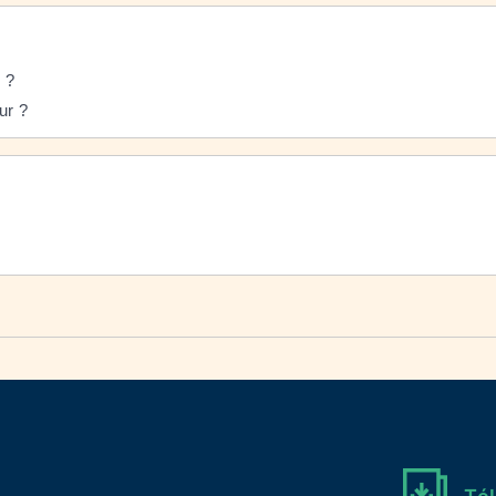
 ?
ur ?