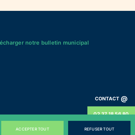
écharger notre bulletin municipal
@
CONTACT
02 37 18 56 80
ACCEPTER TOUT
REFUSER TOUT
énérales
Webdesign by
LEMON Création