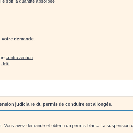
lle soit la quantité absorbée
t votre demande
.
une
contravention
n
délit
.
ension judiciaire du permis de conduire
est
allongée
.
. Vous avez demandé et obtenu un permis blanc. La suspension de 