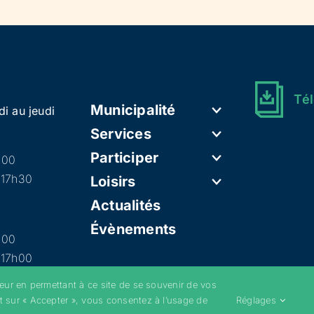
Tél
Municipalité
di au jeudi
Services
Participer
h00
 17h30
Loisirs
Actualités
Évènements
h00
 17h00
teur en permettant à ce site de se souvenir de vos
t sur « Accepter », vous consentez à l’usage de
Réglages
–
Mentions légales
–
Politique de confidentialité
–
Cookies
–
Conditions g