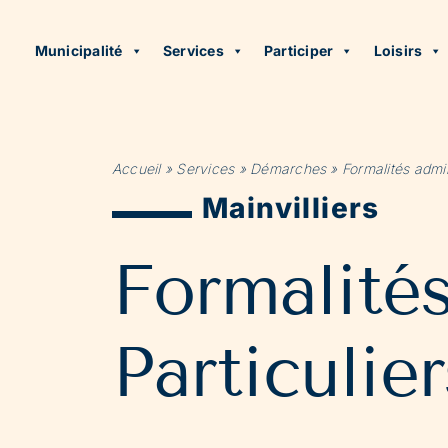
Municipalité
Services
Participer
Loisirs
Accueil
»
Services
»
Démarches
»
Formalités admin
Mainvilliers
Formalité
Particulier