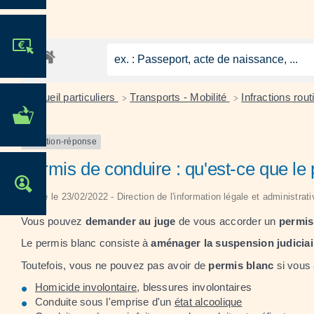
JE PARTICIPE !
Accueil particuliers
Transports - Mobilité
Infractions rou
>
>
MES DÉMARCHES
ADMINISTRATIVES
Question-réponse
Permis de conduire : qu'est-ce que le
OFFRES D'EMPLOI
Vérifié le 23/02/2022 - Direction de l'information légale et administrat
Vous pouvez
demander au juge
de vous accorder un
permis
Le permis blanc consiste à
aménager la suspension judiciai
Toutefois, vous ne pouvez pas avoir de
permis blanc
si vous
Homicide involontaire
, blessures involontaires
Conduite sous l'emprise d'un
état alcoolique