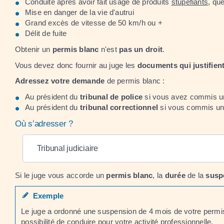
Conduite après avoir fait usage de produits
stupéfiants
, que
Mise en danger de la vie d'autrui
Grand excès de vitesse de 50 km/h ou +
Délit de fuite
Obtenir un
permis blanc
n'est
pas un droit
.
Vous devez donc fournir au juge les
documents qui justifien
Adressez votre demande
de permis blanc :
Au président du
tribunal de police
si vous avez commis 
Au président du
tribunal correctionnel
si vous commis u
Où s’adresser ?
Tribunal judiciaire
Si le juge vous accorde un
permis blanc
, la
durée
de la
susp
Exemple
Le juge a ordonné une suspension de 4 mois de votre permis
possibilité de conduire pour votre activité professionnelle.