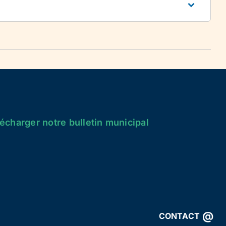
écharger notre bulletin municipal
@
CONTACT