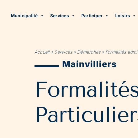
Municipalité
Services
Participer
Loisirs
Accueil
»
Services
»
Démarches
»
Formalités admin
Mainvilliers
Formalité
Particulier