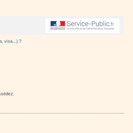
 visa...) ?
ssédez.