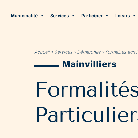
Municipalité
Services
Participer
Loisirs
Accueil
»
Services
»
Démarches
»
Formalités admin
Mainvilliers
Formalité
Particulier