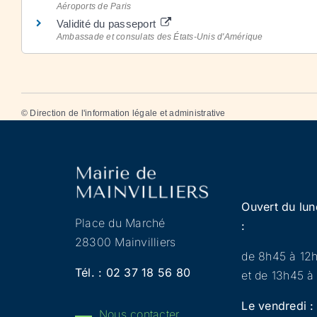
Aéroports de Paris
Validité du passeport
Ambassade et consulats des États-Unis d'Amérique
©
Direction de l'information légale et administrative
Ouvert du lun
Place du Marché
:
28300 Mainvilliers
de 8h45 à 12
Tél. :
02 37 18 56 80
et de 13h45 à
Le vendredi :
Nous contacter