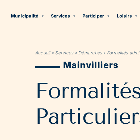
Municipalité
Services
Participer
Loisirs
Accueil
»
Services
»
Démarches
»
Formalités admin
Mainvilliers
Formalité
Particulier