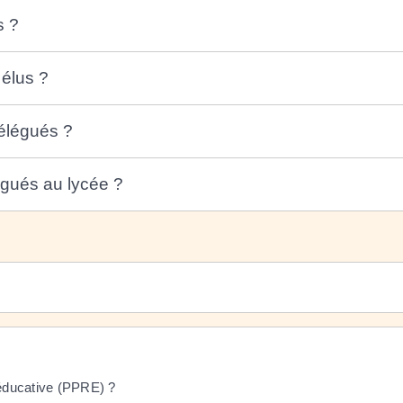
s ?
 élus ?
délégués ?
égués au lycée ?
éducative (PPRE) ?