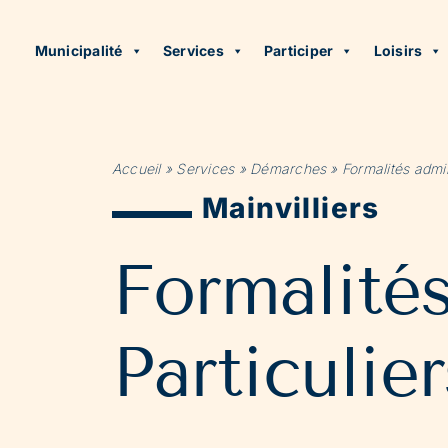
Municipalité
Services
Participer
Loisirs
Accueil
»
Services
»
Démarches
»
Formalités admin
Mainvilliers
Formalité
Particulier