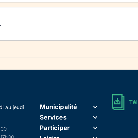
Tél
Municipalité
di au jeudi
Services
Participer
h00
 17h30