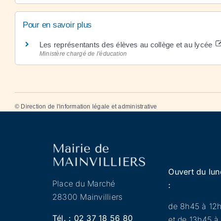
Pour en savoir plus
Les représentants des élèves au collège et au lycée
Ministère chargé de l'éducation
©
Direction de l'information légale et administrative
Ouvert du lun
Place du Marché
:
28300 Mainvilliers
de 8h45 à 12
Tél. :
02 37 18 56 80
et de 13h45 à