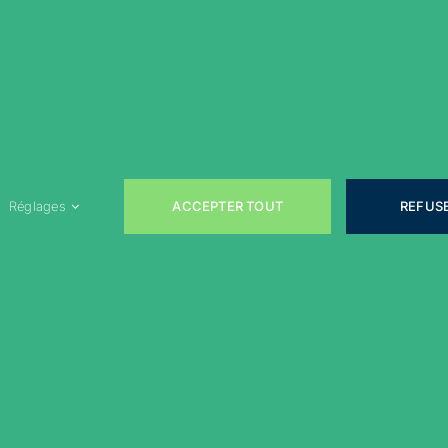
Participer
Loisirs
Actualités
Évènements
Rejoignez-nous sur les réseaux sociaux !
ACCEPTER TOUT
REFUS
Réglages
Télécharger notre bulletin municipal
Copyright 2022 © Mainvilliers – Tous droits réservés –
Mentions légales
–
Politique de confidentialité
–
Cookies
–
Conditions générales d’utilisation
–
Plan du site