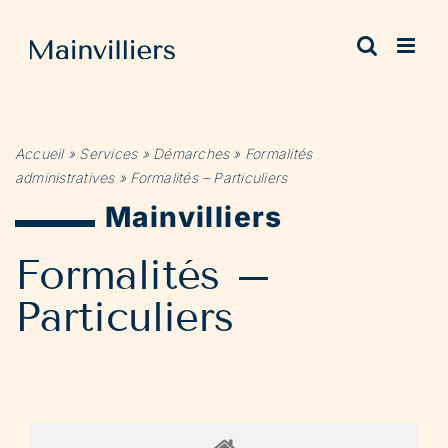
Passer
au
contenu
Accueil
»
Services
»
Démarches
»
Formalités
administratives
»
Formalités – Particuliers
Mainvilliers
Formalités –
Particuliers