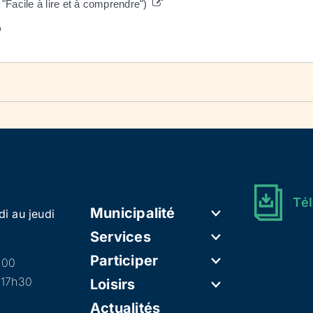
"Facile à lire et à comprendre")
Tél
Municipalité
di au jeudi
Services
Participer
h00
 17h30
Loisirs
Actualités