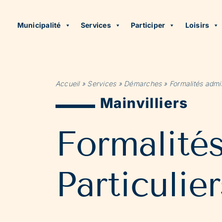
Municipalité
Services
Participer
Loisirs
Accueil
»
Services
»
Démarches
»
Formalités admin
Mainvilliers
Formalité
Particulier