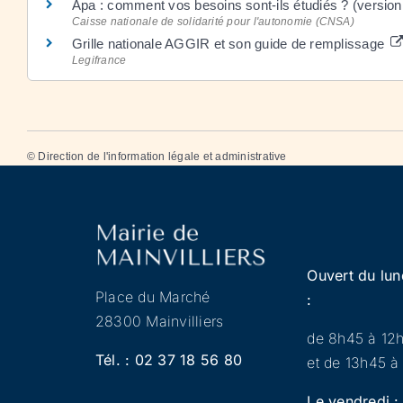
Apa : comment vos besoins sont-ils étudiés ? (version 
Caisse nationale de solidarité pour l'autonomie (CNSA)
Grille nationale AGGIR et son guide de remplissage
Legifrance
©
Direction de l'information légale et administrative
Ouvert du lun
Place du Marché
:
28300 Mainvilliers
de 8h45 à 12
Tél. :
02 37 18 56 80
et de 13h45 à
Le vendredi :