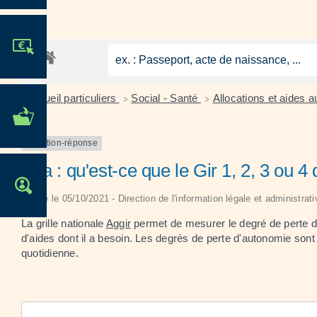
JE PARTICIPE !
Accueil particuliers
Social - Santé
Allocations et aides
>
>
MES DÉMARCHES
ADMINISTRATIVES
Question-réponse
Apa : qu'est-ce que le Gir 1, 2, 3 ou 4 d
OFFRES D'EMPLOI
Vérifié le 05/10/2021 - Direction de l'information légale et administra
La grille nationale
Aggir
permet de mesurer le degré de perte d
d'aides dont il a besoin. Les degrés de perte d'autonomie son
quotidienne.