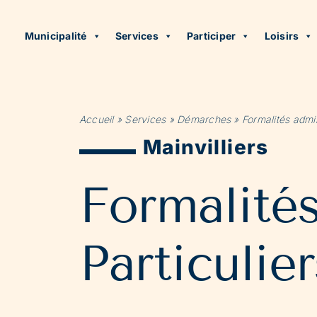
Municipalité
Services
Participer
Loisirs
Accueil
»
Services
»
Démarches
»
Formalités admin
Mainvilliers
Formalité
Particulier