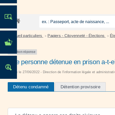
JE PARTICIPE !
Accueil particuliers
Papiers - Citoyenneté - Élections
Él
>
>
MES DÉMARCHES
ADMINISTRATIVES
Question-réponse
Une personne détenue en prison a-t-ell
OFFRES D'EMPLOI
Vérifié le 27/06/2022 - Direction de l'information légale et administrat
Détenu condamné
Détention provisoire