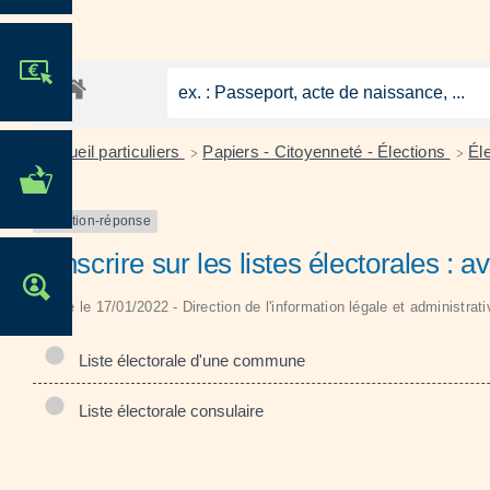
JE PARTICIPE !
Accueil particuliers
Papiers - Citoyenneté - Élections
Él
>
>
MES DÉMARCHES
ADMINISTRATIVES
Question-réponse
S'inscrire sur les listes électorales : ave
OFFRES D'EMPLOI
Vérifié le 17/01/2022 - Direction de l'information légale et administrat
Liste électorale d'une commune
Liste électorale consulaire