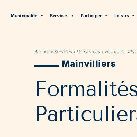
Municipalité
Services
Participer
Loisirs
Accueil
»
Services
»
Démarches
»
Formalités admin
Mainvilliers
Formalité
Particulier