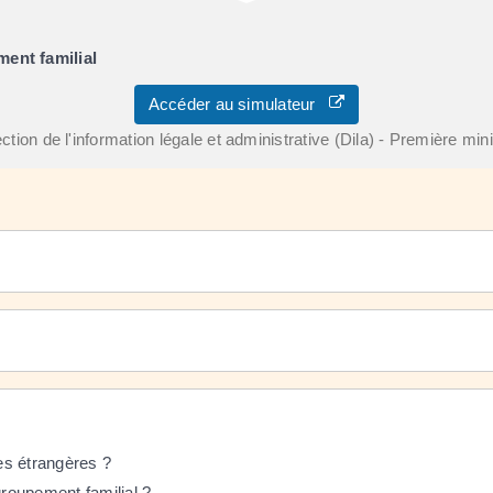
ment familial
Accéder au simulateur
ction de l'information légale et administrative (Dila) - Première min
les étrangères ?
groupement familial ?