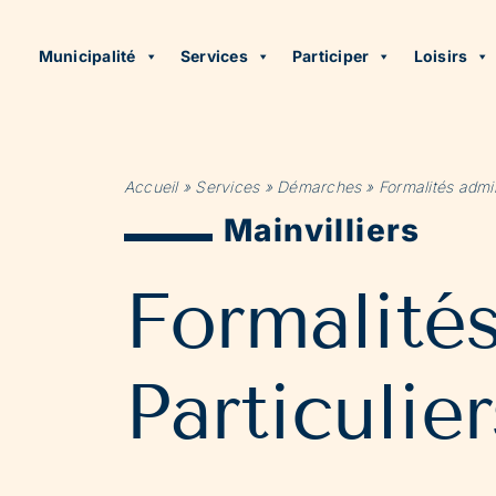
Municipalité
Services
Participer
Loisirs
Accueil
»
Services
»
Démarches
»
Formalités admin
Mainvilliers
Formalité
Particulier