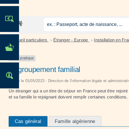
JE PARTICIPE !
Accueil particuliers
Étranger - Europe
Installation en Fr
>
>
MES DÉMARCHES
ADMINISTRATIVES
Fiche pratique
Regroupement familial
OFFRES D'EMPLOI
Vérifié le 01/05/2023 - Direction de l'information légale et administrat
Un étranger qui a un titre de séjour en France peut être rejoi
et sa famille le rejoignant doivent remplir certaines conditions.
Cas général
Famille algérienne