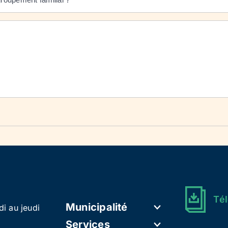
Tél
Municipalité
di au jeudi
Services