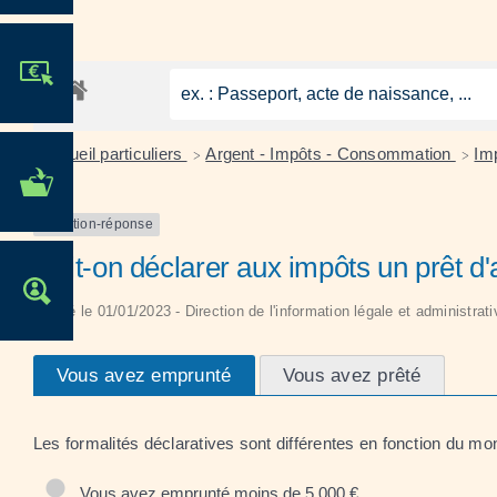
JE PARTICIPE !
Accueil particuliers
Argent - Impôts - Consommation
Imp
>
>
MES DÉMARCHES
ADMINISTRATIVES
Question-réponse
Doit-on déclarer aux impôts un prêt d'a
OFFRES D'EMPLOI
Vérifié le 01/01/2023 - Direction de l'information légale et administrat
Vous avez emprunté
Vous avez prêté
Les formalités déclaratives sont différentes en fonction du mo
Vous avez emprunté moins de 5 000 €