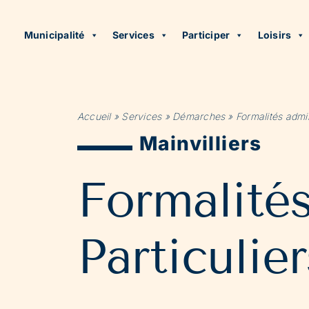
Municipalité
Services
Participer
Loisirs
Accueil
»
Services
»
Démarches
»
Formalités admin
Mainvilliers
Formalité
Particulier