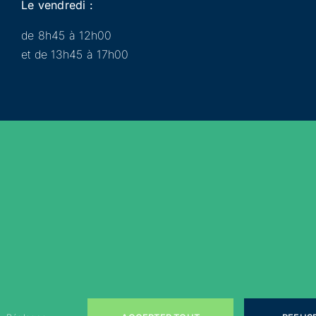
Le vendredi :
de 8h45 à 12h00
et de 13h45 à 17h00
Municipalité
Services
Participer
Loisirs
Actualités
Évènements
Rejoignez-nous sur les réseaux sociaux !