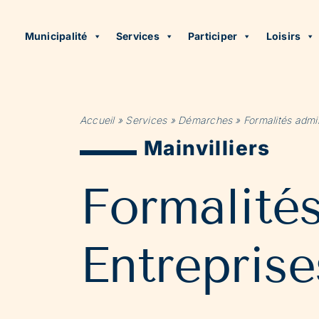
Municipalité
Services
Participer
Loisirs
Accueil
»
Services
»
Démarches
»
Formalités admin
Mainvilliers
Formalité
Entreprise