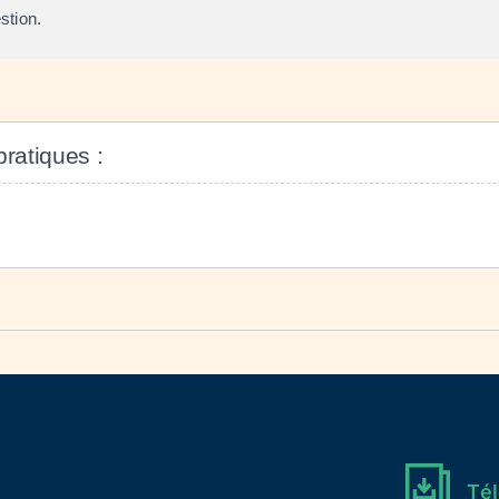
stion.
pratiques :
Tél