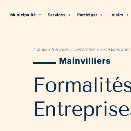
Municipalité
Services
Participer
Loisirs
Accueil
»
Services
»
Démarches
»
Formalités admin
Mainvilliers
Formalité
Entreprise