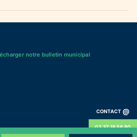
écharger notre bulletin municipal
@
CONTACT
02 37 18 56 80