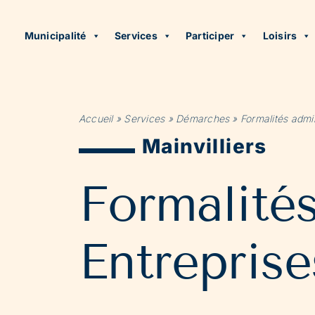
Municipalité
Services
Participer
Loisirs
Accueil
»
Services
»
Démarches
»
Formalités admin
Mainvilliers
Formalité
Entreprise