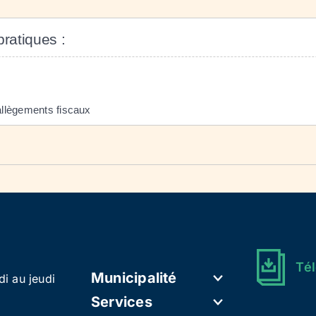
pratiques :
: allègements fiscaux
Tél
Municipalité
di au jeudi
Services