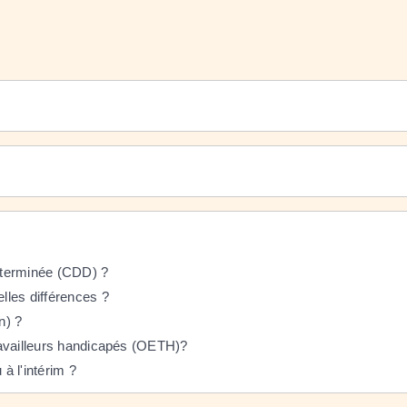
éterminée (CDD) ?
elles différences ?
n) ?
travailleurs handicapés (OETH)?
à l'intérim ?