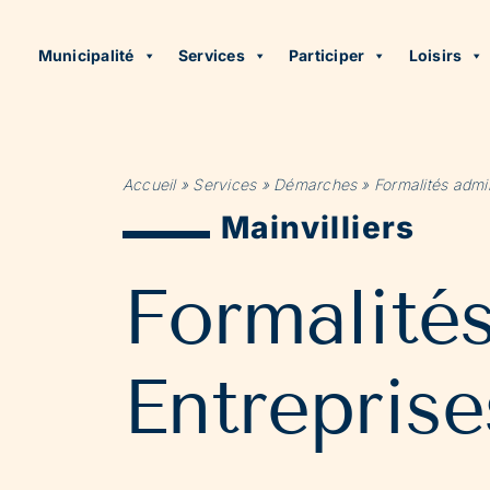
Municipalité
Services
Participer
Loisirs
Accueil
»
Services
»
Démarches
»
Formalités admin
Mainvilliers
Formalité
Entreprise