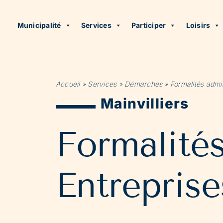
Municipalité
Services
Participer
Loisirs
Accueil
»
Services
»
Démarches
»
Formalités admin
Mainvilliers
Formalité
Entreprise