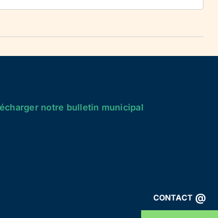
écharger notre bulletin municipal
@
CONTACT