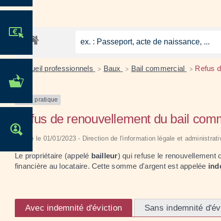
JE PARTICIPE !
Accueil professionnels
Baux
Bail commercial
Refus d
>
>
>
MES DÉMARCHES
ADMINISTRATIVES
Fiche pratique
Refus de renouvellement du bail comme
OFFRES D'EMPLOI
Vérifié le 01/01/2023 - Direction de l'information légale et administrat
Le propriétaire (appelé
bailleur
) qui refuse le renouvellement 
financière au locataire. Cette somme d'argent est appelée
ind
Avec indemnité d'éviction
Sans indemnité d'év