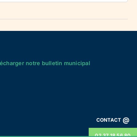
écharger notre bulletin municipal
@
CONTACT
02 37 18 56 80