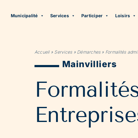
Municipalité
Services
Participer
Loisirs
Accueil
»
Services
»
Démarches
»
Formalités admin
Mainvilliers
Formalité
Entreprise