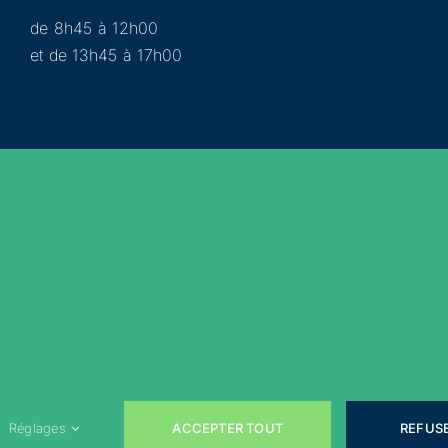
de 8h45 à 12h00
et de 13h45 à 17h00
Municipalité
Services
Participer
Loisirs
Actualités
Évènements
Rejoignez-nous sur les réseaux sociaux !
ACCEPTER TOUT
REFUS
Réglages