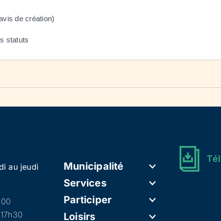
avis de création)
s statuts
Tél
Municipalité
di au jeudi
Services
Participer
h00
 17h30
Loisirs