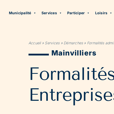
Municipalité
Services
Participer
Loisirs
Accueil
»
Services
»
Démarches
»
Formalités admin
Mainvilliers
Formalité
Entreprise