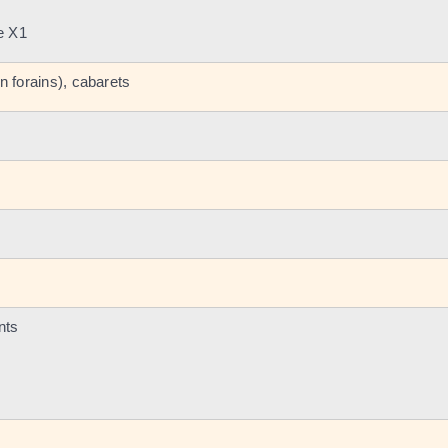
le X1
n forains), cabarets
nts