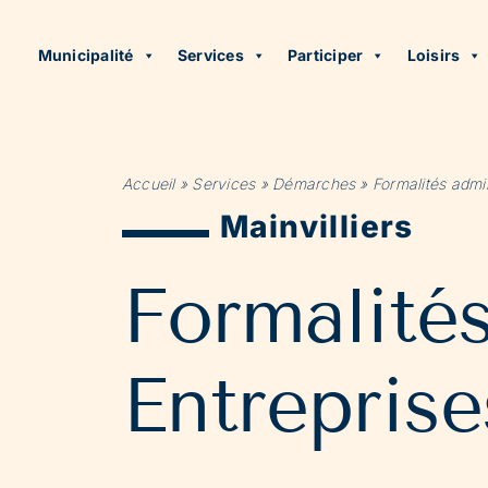
Municipalité
Services
Participer
Loisirs
Accueil
»
Services
»
Démarches
»
Formalités admin
Mainvilliers
Formalité
Entreprise