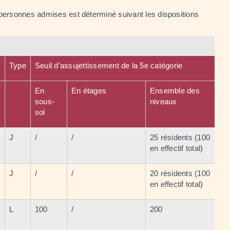
es personnes admises est déterminé suivant les dispositions
Type
Seuil d’assujettissement de la 5
e
catégorie
En
En étages
Ensemble des
sous-
niveaux
sol
J
/
/
25 résidents (100
en effectif total)
J
/
/
20 résidents (100
en effectif total)
L
100
/
200