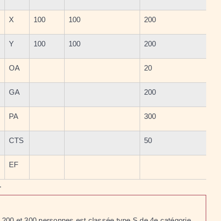
X
100
100
200
Y
100
100
200
OA
20
GA
200
PA
300
CTS
50
EF
.
e 200 et 300 personnes est classée type S de 4
e
catégorie.