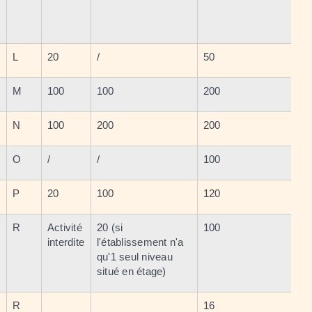
L
20
/
50
M
100
100
200
N
100
200
200
O
/
/
100
P
20
100
120
R
Activité
20 (si
100
interdite
l'établissement n'a
qu'1 seul niveau
situé en étage)
R
16