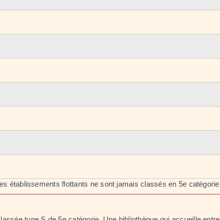
 les établissements flottants ne sont jamais classés en 5
e
catégorie
classée type S de 5
e
catégorie. Une bibliothèque qui accueille entr