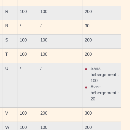
R
100
100
200
R
/
/
30
S
100
100
200
T
100
100
200
U
/
/
Sans
hébergement :
100
Avec
hébergement :
20
V
100
200
300
W
100
100
200