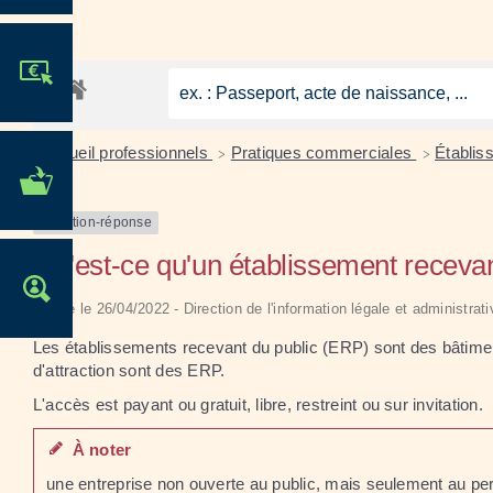
JE PARTICIPE !
Accueil professionnels
Pratiques commerciales
Établis
>
>
MES DÉMARCHES
ADMINISTRATIVES
Question-réponse
Qu'est-ce qu'un établissement receva
OFFRES D'EMPLOI
Vérifié le 26/04/2022 - Direction de l'information légale et administrat
Les établissements recevant du public (ERP) sont des bâtime
d'attraction sont des ERP.
L'accès est payant ou gratuit, libre, restreint ou sur invitation.
À noter
une entreprise non ouverte au public, mais seulement au pe