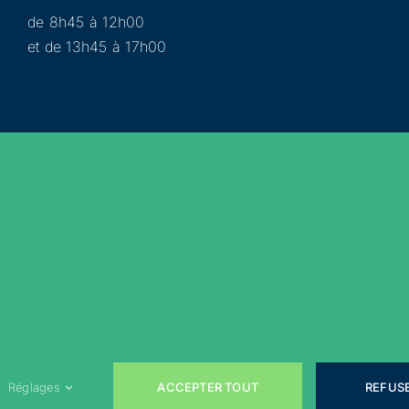
de 8h45 à 12h00
et de 13h45 à 17h00
Municipalité
Services
Participer
Loisirs
Actualités
Évènements
Rejoignez-nous sur les réseaux sociaux !
ACCEPTER TOUT
REFUS
Réglages