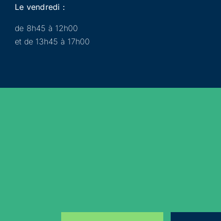
Le vendredi :
de 8h45 à 12h00
et de 13h45 à 17h00
Municipalité
Services
Participer
Loisirs
Actualités
Évènements
Rejoignez-nous sur les réseaux sociaux !