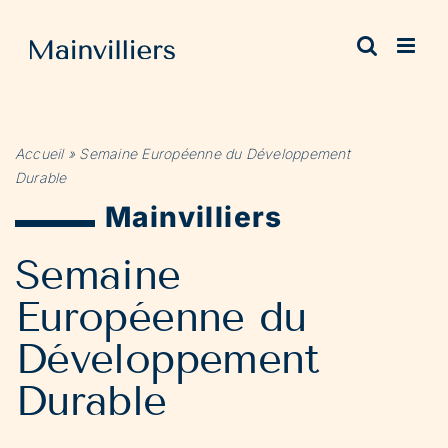
Passer
au
contenu
Accueil
»
Semaine Européenne du Développement
Durable
Mainvilliers
Semaine
Européenne du
Développement
Durable