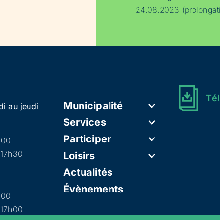
24.08.2023 (prolongat
Tél
Municipalité
di au jeudi
Services
Participer
h00
 17h30
Loisirs
Actualités
Évènements
h00
 17h00