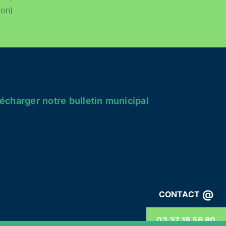
ion)
écharger notre bulletin municipal
@
CONTACT
02 37 18 56 80