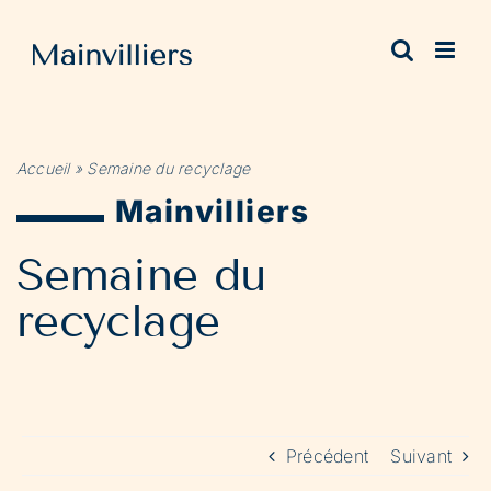
Passer
au
contenu
Accueil
»
Semaine du recyclage
Mainvilliers
Semaine du
recyclage
Précédent
Suivant