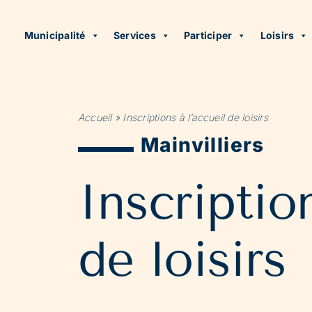
Municipalité
Services
Participer
Loisirs
Accueil
»
Inscriptions à l’accueil de loisirs
Mainvilliers
Inscription
de loisirs