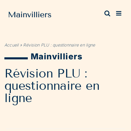
Passer
au
contenu
Accueil
»
Révision PLU : questionnaire en ligne
Mainvilliers
Révision PLU :
questionnaire en
ligne