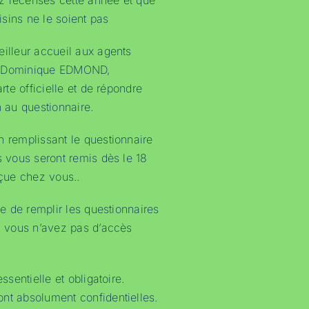
z recensés cette année et que
sins ne le soient pas
eilleur accueil aux agents
t Dominique EDMOND,
arte officielle et de répondre
n au questionnaire.
n remplissant le questionnaire
s vous seront remis dès le 18
eçue chez vous..
ble de remplir les questionnaires
si vous n’avez pas d’accès
essentielle et obligatoire.
nt absolument confidentielles.