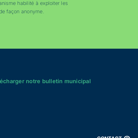
anisme habilité à exploiter les
a de façon anonyme.
écharger notre bulletin municipal