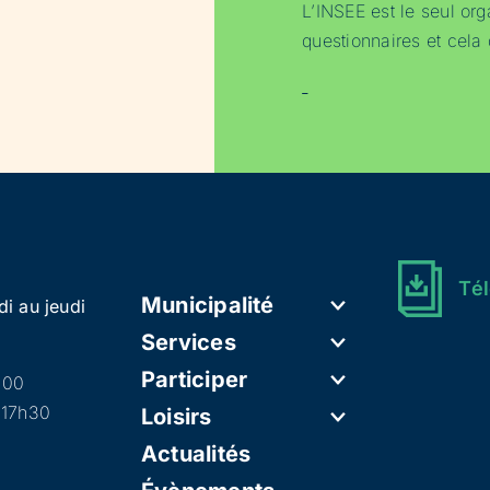
L’INSEE est le seul org
questionnaires et cel
Tél
Municipalité
di au jeudi
Services
Participer
h00
 17h30
Loisirs
Actualités