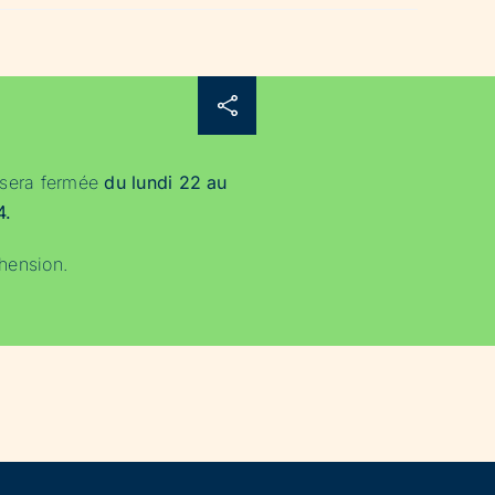
 sera fermée
du lundi 22 au
4.
hension.